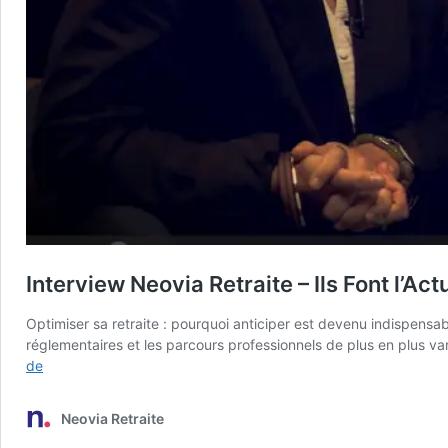
Interview Neovia Retraite – Ils Font l’Ac
Optimiser sa retraite : pourquoi anticiper est devenu indispensab
réglementaires et les parcours professionnels de plus en plus va
Interview
de
Neovia
Retraite
Neovia Retraite
–