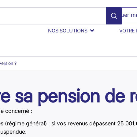
Évaluer ma
NOS SOLUTIONS
VOTRE 
ersion ?
e sa pension de r
me concerné :
 (régime général) : si vos revenus dépassent 25 001,
 suspendue.