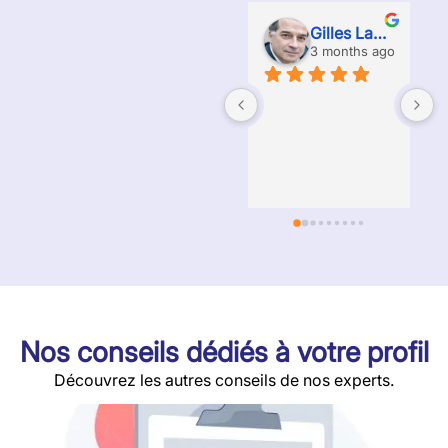
Gilles Labossiere
3 months ago
A
e
g
p
r
Nos conseils dédiés à votre profil
Découvrez les autres conseils de nos experts.