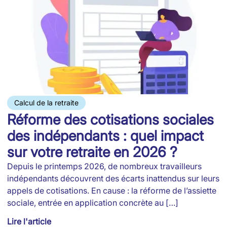
Calcul de la retraite
Réforme des cotisations sociales
N
des indépendants : quel impact
A
sur votre retraite en 2026 ?
m
Depuis le printemps 2026, de nombreux travailleurs
L
indépendants découvrent des écarts inattendus sur leurs
m
appels de cotisations. En cause : la réforme de l’assiette
2
sociale, entrée en application concrète au […]
a
Lire l'article
Li