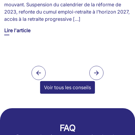
mouvant. Suspension du calendrier de la réforme de
e
2023, refonte du cumul emploi-retraite à l’horizon 2027,
S
accès à la retraite progressive […]
pl
Lire l'article
Li
Voir tous les conseils
FAQ