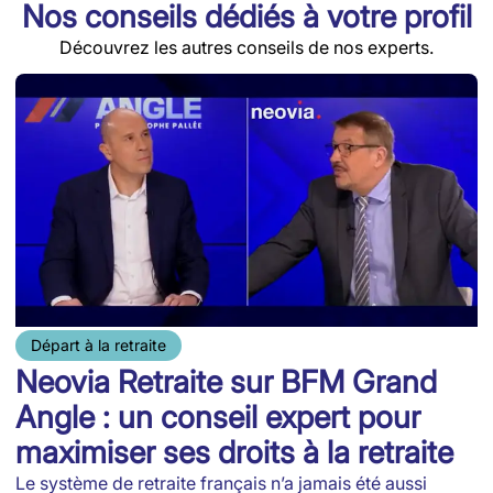
Nos conseils dédiés à votre profil
Découvrez les autres conseils de nos experts.
Départ à la retraite
Neovia Retraite sur BFM Grand
C
Angle : un conseil expert pour
n
maximiser ses droits à la retraite
c
Le système de retraite français n’a jamais été aussi
A