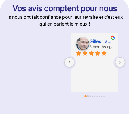
Vos avis comptent pour nous
Ils nous ont fait confiance pour leur retraite et c’est eux
qui en parlent le mieux !
Gilles Labossiere
3 months ago
A
e
g
p
r