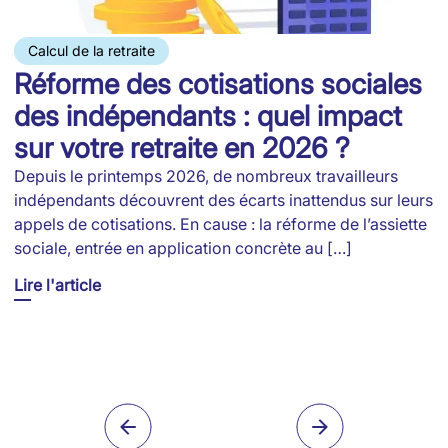
Calcul de la retraite
Réforme des cotisations sociales
N
des indépendants : quel impact
A
sur votre retraite en 2026 ?
m
Depuis le printemps 2026, de nombreux travailleurs
L
indépendants découvrent des écarts inattendus sur leurs
m
appels de cotisations. En cause : la réforme de l’assiette
2
sociale, entrée en application concrète au […]
a
Lire l'article
Li