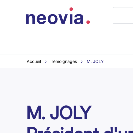
Accueil
›
Témoignages
›
M. JOLY
M. JOLY