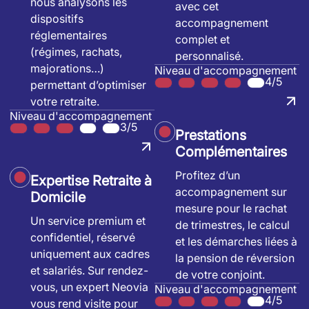
nous analysons les
avec cet
dispositifs
accompagnement
réglementaires
complet et
(régimes, rachats,
personnalisé.
majorations…)
Niveau d'accompagnement
4/5
permettant d’optimiser
votre retraite.
Niveau d'accompagnement
3/5
Prestations
Complémentaires
Profitez d’un
Expertise Retraite à
accompagnement sur
Domicile
mesure pour le rachat
Un service premium et
de trimestres, le calcul
confidentiel, réservé
et les démarches liées à
uniquement aux cadres
la pension de réversion
et salariés. Sur rendez-
de votre conjoint.
vous, un expert Neovia
Niveau d'accompagnement
4/5
vous rend visite pour