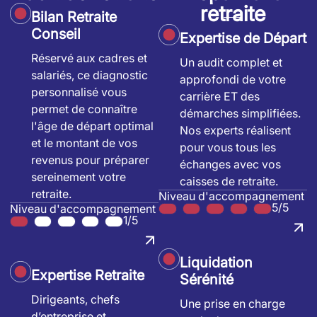
retraite
Bilan Retraite
Conseil
Expertise de Départ
Réservé aux cadres et
Un audit complet et
salariés, ce diagnostic
approfondi de votre
personnalisé vous
carrière ET des
permet de connaître
démarches simplifiées.
l'âge de départ optimal
Nos experts réalisent
et le montant de vos
pour vous tous les
revenus pour préparer
échanges avec vos
sereinement votre
caisses de retraite.
retraite.
Niveau d'accompagnement
5/5
Niveau d'accompagnement
1/5
Liquidation
Expertise Retraite
Sérénité
Dirigeants, chefs
Une prise en charge
d’entreprise et