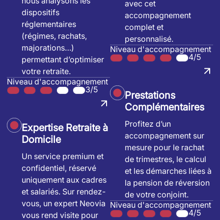
nous analysons les
avec cet
dispositifs
accompagnement
réglementaires
complet et
(régimes, rachats,
personnalisé.
majorations…)
Niveau d'accompagnement
4/5
permettant d’optimiser
votre retraite.
Niveau d'accompagnement
3/5
Prestations
Complémentaires
Profitez d’un
Expertise Retraite à
accompagnement sur
Domicile
mesure pour le rachat
Un service premium et
de trimestres, le calcul
confidentiel, réservé
et les démarches liées à
uniquement aux cadres
la pension de réversion
et salariés. Sur rendez-
de votre conjoint.
vous, un expert Neovia
Niveau d'accompagnement
4/5
vous rend visite pour