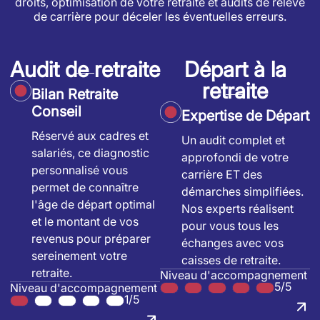
droits, optimisation de votre retraite et audits de relevé
de carrière pour déceler les éventuelles erreurs.
Audit de retraite
Départ à la
retraite
Bilan Retraite
Conseil
Expertise de Départ
Réservé aux cadres et
Un audit complet et
salariés, ce diagnostic
approfondi de votre
personnalisé vous
carrière ET des
permet de connaître
démarches simplifiées.
l'âge de départ optimal
Nos experts réalisent
et le montant de vos
pour vous tous les
revenus pour préparer
échanges avec vos
sereinement votre
caisses de retraite.
retraite.
Niveau d'accompagnement
5/5
Niveau d'accompagnement
1/5