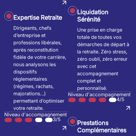
Liquidation
Expertise Retraite
Sérénité
Dirigeants, chefs
Une prise en charge
d’entreprise et
totale de toutes vos
professions libérales,
démarches de départ à
après reconstitution
la retraite. Zéro stress,
fidèle de votre carrière,
zéro oubli, zéro erreur
nous analysons les
avec cet
dispositifs
accompagnement
réglementaires
complet et
(régimes, rachats,
personnalisé.
majorations…)
Niveau d'accompagnement
4/5
permettant d’optimiser
votre retraite.
Niveau d'accompagnement
3/5
Prestations
Complémentaires