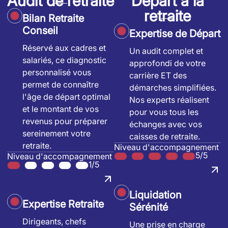
Audit de retraite
Départ à la
retraite
Bilan Retraite
Conseil
Expertise de Départ
Réservé aux cadres et
Un audit complet et
salariés, ce diagnostic
approfondi de votre
personnalisé vous
carrière ET des
permet de connaître
démarches simplifiées.
l'âge de départ optimal
Nos experts réalisent
et le montant de vos
pour vous tous les
revenus pour préparer
échanges avec vos
sereinement votre
caisses de retraite.
retraite.
Niveau d'accompagnement
5/5
Niveau d'accompagnement
1/5
Liquidation
Expertise Retraite
Sérénité
Dirigeants, chefs
Une prise en charge