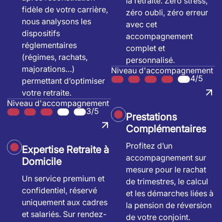
la retraite. Zéro stress,
fidèle de votre carrière,
zéro oubli, zéro erreur
nous analysons les
avec cet
dispositifs
accompagnement
réglementaires
complet et
(régimes, rachats,
personnalisé.
majorations…)
Niveau d'accompagnement
4/5
permettant d’optimiser
votre retraite.
Niveau d'accompagnement
3/5
Prestations
Complémentaires
Profitez d’un
Expertise Retraite à
accompagnement sur
Domicile
mesure pour le rachat
Un service premium et
de trimestres, le calcul
confidentiel, réservé
et les démarches liées à
uniquement aux cadres
la pension de réversion
et salariés. Sur rendez-
de votre conjoint.